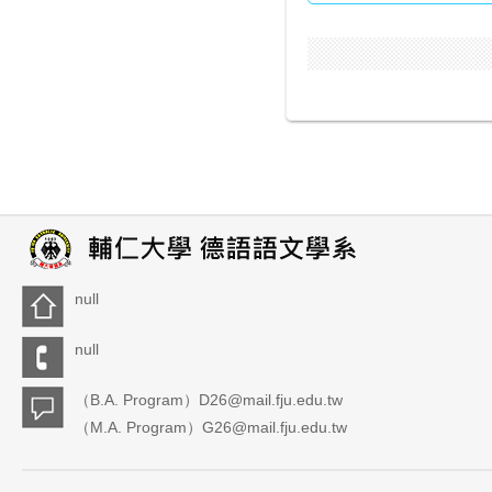
null
null
（B.A. Program）D26@mail.fju.edu.tw
（M.A. Program）G26@mail.fju.edu.tw