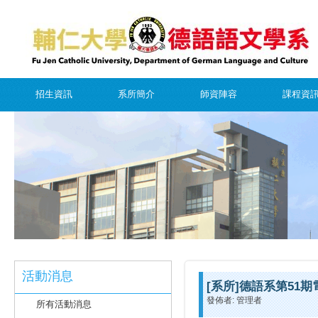
招生資訊
系所簡介
師資陣容
課程資
活動消息
[系所]德語系第51
發佈者: 管理者
所有活動消息