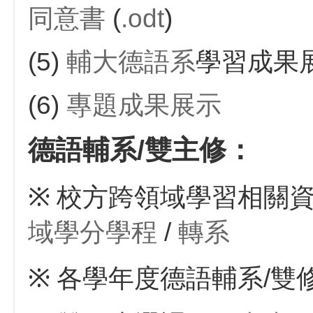
同意書
(
.odt
)
(5)
輔大德語系
學習成果
(6)
專題成果展示
德語輔系/雙主修：
※
校方跨領域學習相關資
域學分學程
/
轉系
※
各學年度德語輔系/雙修