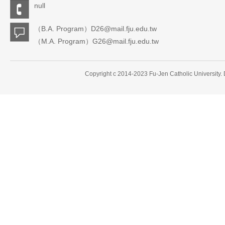
null
（B.A. Program）D26@mail.fju.edu.tw
（M.A. Program）G26@mail.fju.edu.tw
Copyright c 2014-2023 Fu-Jen Catholic University.