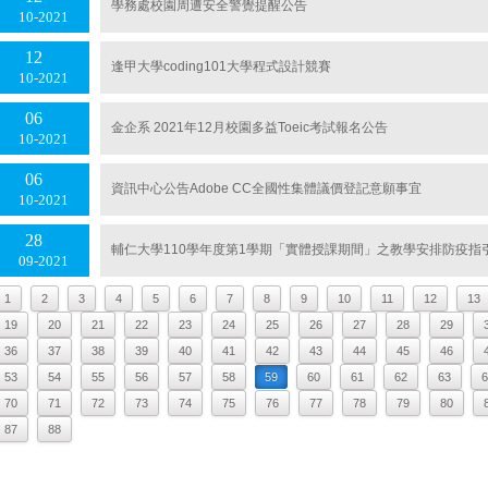
學務處校園周遭安全警覺提醒公告
10
2021
12
逢甲大學coding101大學程式設計競賽
10
2021
06
金企系 2021年12月校園多益Toeic考試報名公告
10
2021
06
資訊中心公告Adobe CC全國性集體議價登記意願事宜
10
2021
28
輔仁大學110學年度第1學期「實體授課期間」之教學安排防疫指
09
2021
1
2
3
4
5
6
7
8
9
10
11
12
13
19
20
21
22
23
24
25
26
27
28
29
36
37
38
39
40
41
42
43
44
45
46
53
54
55
56
57
58
59
60
61
62
63
6
70
71
72
73
74
75
76
77
78
79
80
87
88