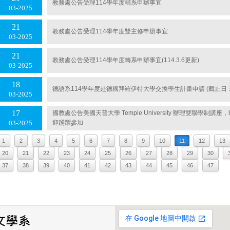
教務處公告受理114學年度輔系申辦事宜
03
2025
21
教務處公告受理114學年度雙主修申辦事宜
03
2025
21
教務處公告受理114學年度轉系申辦事宜(114.3.6更新)
03
2025
18
德語系114學年度赴德國拜羅伊特大學交換學生計畫申請 (截止日：114
03
2025
17
國教處公告美國天普大學 Temple University 辦理雙聯學制
迎踴躍參加
03
2025
1
2
3
4
5
6
7
8
9
10
11
12
13
20
21
22
23
24
25
26
27
28
29
30
37
38
39
40
41
42
43
44
45
46
47