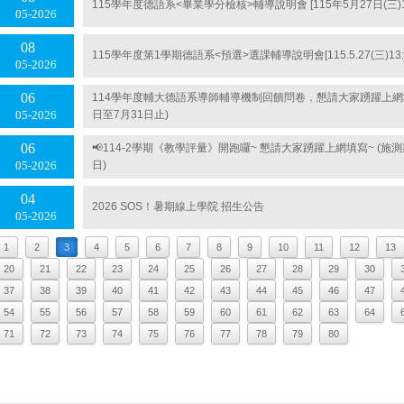
115學年度德語系<畢業學分檢核>輔導說明會 [115年5月27日(三)14:30
05
2026
08
115學年度第1學期德語系<預選>選課輔導說明會[115.5.27(三)13:40-
05
2026
06
114學年度輔大德語系導師輔導機制回饋問卷，懇請大家踴躍上網填寫
日至7月31日止)
05
2026
06
📢114-2學期《教學評量》開跑囉~ 懇請大家踴躍上網填寫~ (施測
日)
05
2026
04
2026 SOS！暑期線上學院 招生公告
05
2026
1
2
3
4
5
6
7
8
9
10
11
12
13
20
21
22
23
24
25
26
27
28
29
30
37
38
39
40
41
42
43
44
45
46
47
54
55
56
57
58
59
60
61
62
63
64
71
72
73
74
75
76
77
78
79
80