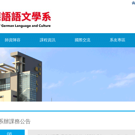
師資陣容
課程資訊
國際交流
系友專區
系辦課務公告
08