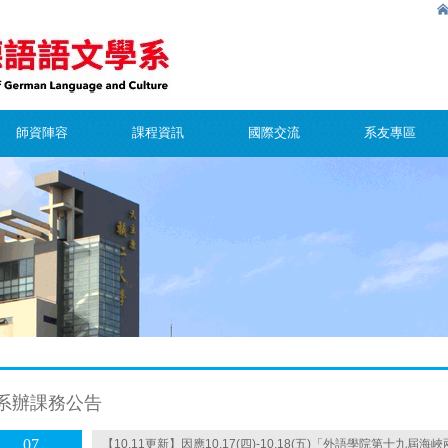
師資陣容
課程資訊
國際交流
系友專區
系辦課務公告
07
【10.11更新】因應10.17(四)-10.18(五)「外語學院第十九屆