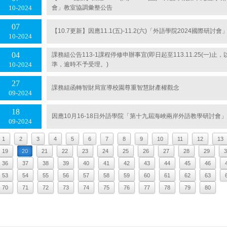
會」教室協調彙整公告
10
2024
07
【10.7更新】因應11.1(五)-11.2(六)「外語學院2024國際研
10
2024
04
課務組公告113-1課程停修申辦事宜(即日起至113.11.25(一)
準，逾時不予受理。)
10
2024
27
課務組函轉智財局宣導校園尊重智慧財產權觀念
09
2024
18
因應10月16-18日外語學院「第十九屆海峽兩岸外語教學研討會
09
2024
1
2
3
4
5
6
7
8
9
10
11
12
13
19
20
21
22
23
24
25
26
27
28
29
3
36
37
38
39
40
41
42
43
44
45
46
53
54
55
56
57
58
59
60
61
62
63
70
71
72
73
74
75
76
77
78
79
80