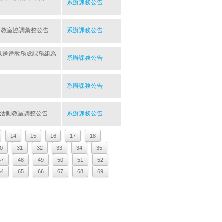
系辦課務公告
討會」教室協調彙整公告
系辦課務公告
止，以送達教務處課務組為
系辦課務公告
系辦課務公告
」活動教室調整公告
系辦課務公告
14
15
16
17
18
0
31
32
33
34
35
47
48
49
50
51
52
64
65
66
67
68
69