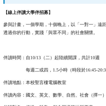
【線上伴讀大學伴招募】
參與計畫，一個學期，十個晚上，以「一對一」遠
透過你的行動，實踐「與眾不同」的社會關懷。
伴讀時間：自
10/13
（二）起陸續開課，共計
10
週
每週二或四，
1.5
小時（時段於
16:45-20:
伴讀地點：本校聖言樓電腦教室
伴讀內容：國文、英文、數學、自然、社會（擇一