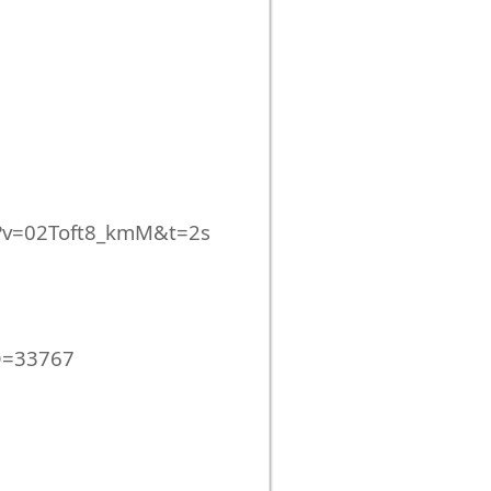
?v=02Toft8_kmM&t=2s
yID=33767