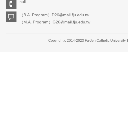
null
（B.A. Program）D26@mail.fju.edu.tw
（M.A. Program）G26@mail.fju.edu.tw
Copyright c 2014-2023 Fu-Jen Catholic University.