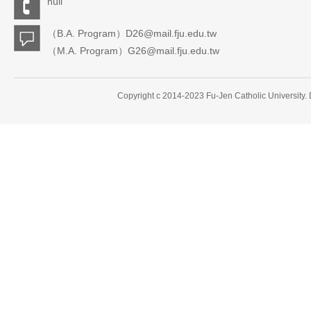
null
（B.A. Program）D26@mail.fju.edu.tw
（M.A. Program）G26@mail.fju.edu.tw
Copyright c 2014-2023 Fu-Jen Catholic University.