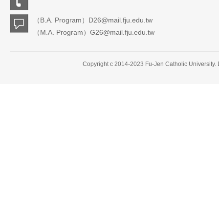
（B.A. Program）D26@mail.fju.edu.tw
（M.A. Program）G26@mail.fju.edu.tw
Copyright c 2014-2023 Fu-Jen Catholic University.