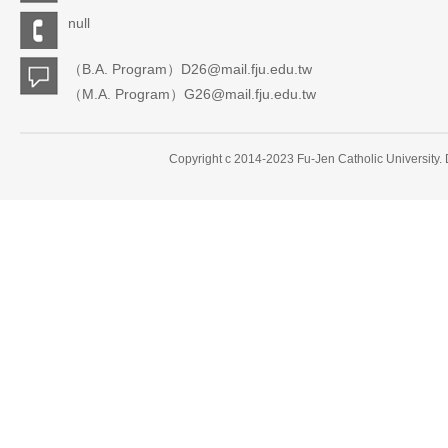
null
（B.A. Program）D26@mail.fju.edu.tw
（M.A. Program）G26@mail.fju.edu.tw
Copyright c 2014-2023 Fu-Jen Catholic University.