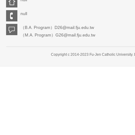
null
（B.A. Program）D26@mail.fju.edu.tw
（M.A. Program）G26@mail.fju.edu.tw
Copyright c 2014-2023 Fu-Jen Catholic University.