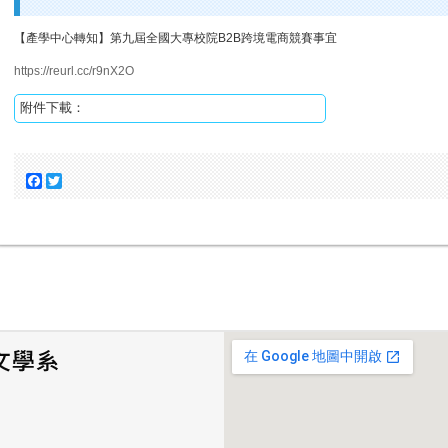
【產學中心轉知】第九屆全國大專校院B2B跨境電商競賽事宜
https://reurl.cc/r9nX2O
附件下載：
Facebook
Twitter