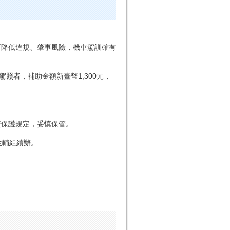
可降低違規、肇事風險，機車駕訓確有
駕照者，補助金額新臺幣1,300元，
資保護規定，妥慎保管。
送生輔組續辦。