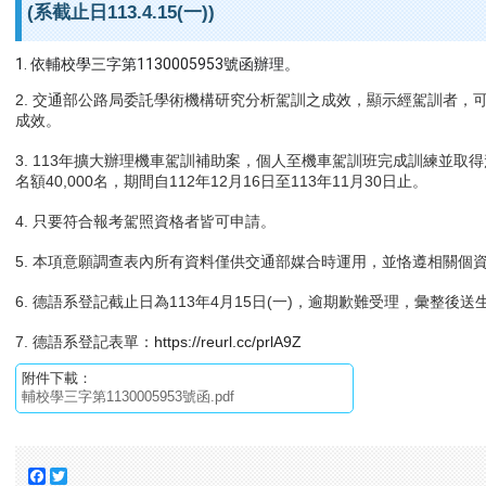
(系截止日113.4.15(一))
1. 依輔校學三字第1130005953號函辦理。
2. 交通部公路局委託學術機構研究分析駕訓之成效，顯示經駕訓者，
成效。
3. 113年擴大辦理機車駕訓補助案，個人至機車駕訓班完成訓練並取得
名額40,000名，期間自112年12月16日至113年11月30日止。
4. 只要符合報考駕照資格者皆可申請。
5. 本項意願調查表內所有資料僅供交通部媒合時運用，並恪遵相關個
6. 德語系登記截止日為113年4月15日(一)，逾期歉難受理，彙整後
7. 德語系登記表單：
https://reurl.cc/prlA9Z
附件下載：
輔校學三字第1130005953號函.pdf
Facebook
Twitter