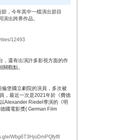
術節，今年其中一檔演出節目
d共同演出跨界作品。
vities/12493
躍於舞台，還有出演許多影視方面的作
及相關觀點。
導演，也是紐倫堡國立劇院的演員，多次被
女演員，最近一次是2021年於《費德
ander Riedel導演的《明
國電影獎( German Film
rms.gle/Wbg6T3HjoDmPQfyf8