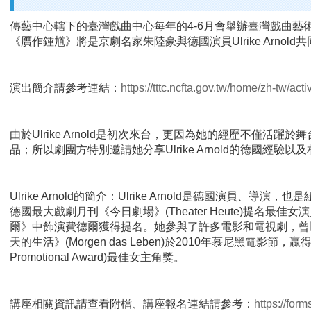
傳藝中心轄下的臺灣戲曲中心每年的4-6月會舉辦臺灣戲曲藝
《贋作鍾馗》將是京劇名家朱陸豪與德國演員Ulrike Arnol
演出簡介請參考連結：
https://tttc.ncfta.gov.tw/home/zh-tw/acti
由於Ulrike Arnold是初次來台，更因為她的經歷不僅活
品；所以劇團方特別邀請她分享Ulrike Arnold的德國經驗以
Ulrike Arnold的簡介：Ulrike Arnold是德國演員、
德國最大戲劇月刊《今日劇場》(Theater Heute)提名最佳
爾》中飾演費德爾獲得提名。她參與了許多電影和電視劇，曾以Alex
天的生活》(Morgen das Leben)於2010年慕尼黑電影節，贏得德
Promotional Award)最佳女主角獎。
講座相關資訊請查看附檔、講座報名連結請參考：
https://fo