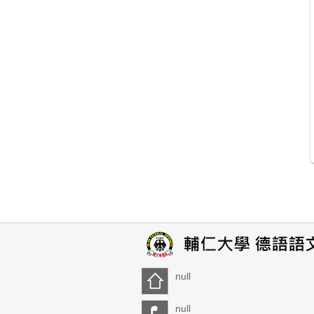
null
null