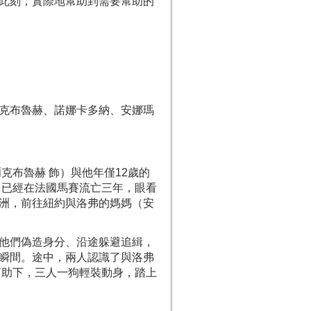
此刻，實際地幫助到需要幫助的
克布魯赫、諾娜卡多納、安娜瑪
克布魯赫 飾）與他年僅12歲的
，已經在法國馬賽流亡三年，眼看
洲，前往紐約與洛弗的媽媽（安
他們偽造身分、沿途躲避追緝，
瞬間。途中，兩人認識了與洛弗
幫助下，三人一狗輕裝動身，踏上