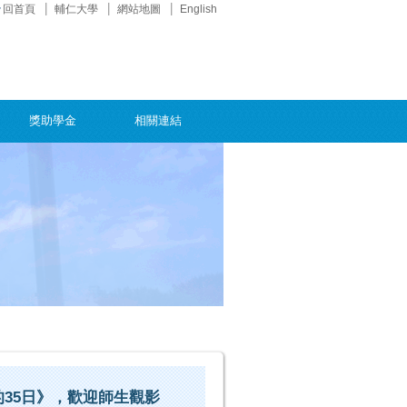
回首頁
輔仁大學
網站地圖
English
獎助學金
相關連結
月的35日》，歡迎師生觀影