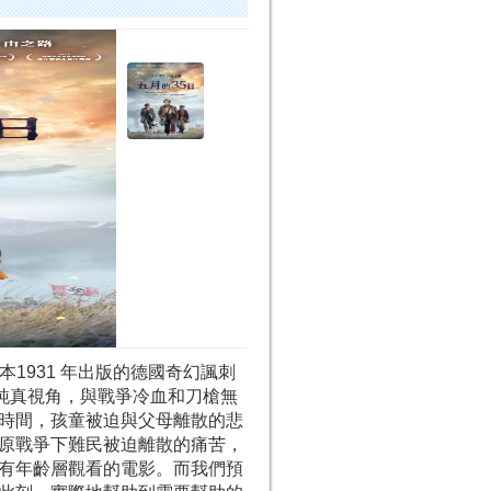
一本1931 年出版的德國奇幻諷刺
純真視角，與戰爭冷血和刀槍無
時間，孩童被迫與父母離散的悲
原戰爭下難民被迫離散的痛苦，
有年齡層觀看的電影。而我們預