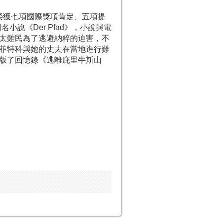
並榮獲七項國際獎項肯定、五項提
同名小說《Der Pfad》，小說與電
，猶太難民為了逃避納粹的迫害，不
菲特科與她的丈夫在當地進行難
版了回憶錄《逃離庇里牛斯山