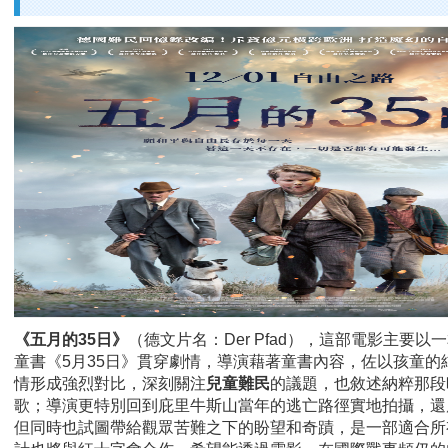
《五月的35日》
（德文片名：Der Pfad），這部電影主要以
童書《5月35日》貫穿劇情，導演藉著童書內容，佐以孩童的
情形成強烈對比，深刻關注
兒童難民
的議題，也敘述納粹那段
歌；導演更特別回到庇里牛斯山當年的逃亡路徑實地拍攝，還
但同時也試圖帶給觀眾苦難之下的盼望和奇蹟，是一部適合所