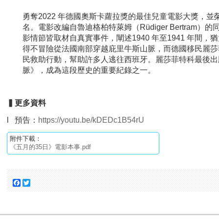
勇奪2022 年德國奧斯卡蘿拉獎的最佳兒童電影大獎，
名。電影改編自魯迪格柏特萊姆（Rüdiger Bertram）的
影情節皆取材自真實事件，闡述1940 年至1941 年間
得不冒險從法國南部穿越庇里牛斯山脈，而德國移民麗莎
民救助行動，幫助許多人逃往西班牙。麗莎菲特科最後出
脈》，成為這段歷史的重要紀錄之一。
▍更多資料
l 預告：
https://youtu.be/kDEDc1B54rU
附件下載：
《五月的35日》電影本事.pdf
Facebook
Twitter