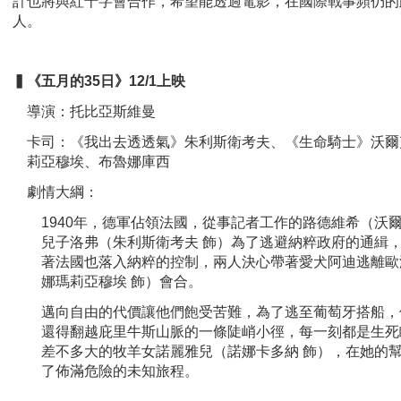
計也將與紅十字會合作，希望能透過電影，在國際戰事頻仍的
人。
▍《五月的35日》
12/1
上映
導演：托比亞斯維曼
卡司：《我出去透透氣》朱利斯衛考夫、《生命騎士》沃爾
莉亞穆埃、布魯娜庫西
劇情大綱：
1940年，德軍佔領法國，從事記者工作的路德維希（沃爾
兒子洛弗（朱利斯衛考夫 飾）為了逃避納粹政府的通緝
著法國也落入納粹的控制，兩人決心帶著愛犬阿迪逃離歐
娜瑪莉亞穆埃 飾）會合。
邁向自由的代價讓他們飽受苦難，為了逃至葡萄牙搭船，
還得翻越庇里牛斯山脈的一條陡峭小徑，每一刻都是生死
差不多大的牧羊女諾麗雅兒（諾娜卡多納 飾），在她的
了佈滿危險的未知旅程。