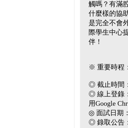
觸嗎？有滿
什麼樣的協助
是完全不會
際學生中心
伴！
※ 重要時程
◎ 截止時間：2
◎ 線上登錄：htt
用Google C
◎ 面試日期：202
◎ 錄取公告：20