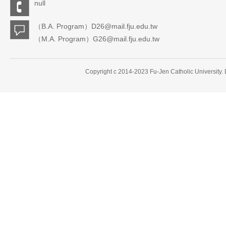
null
（B.A. Program）D26@mail.fju.edu.tw
（M.A. Program）G26@mail.fju.edu.tw
Copyright c 2014-2023 Fu-Jen Catholic University.