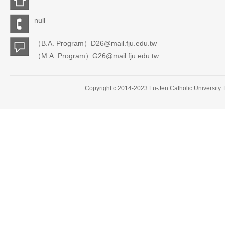
null
（B.A. Program）D26@mail.fju.edu.tw
（M.A. Program）G26@mail.fju.edu.tw
Copyright c 2014-2023 Fu-Jen Catholic University.