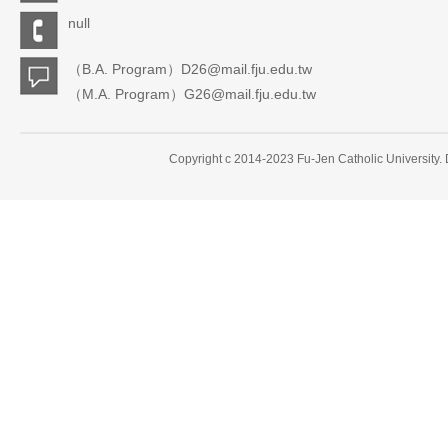
null
（B.A. Program）D26@mail.fju.edu.tw
（M.A. Program）G26@mail.fju.edu.tw
Copyright c 2014-2023 Fu-Jen Catholic University.