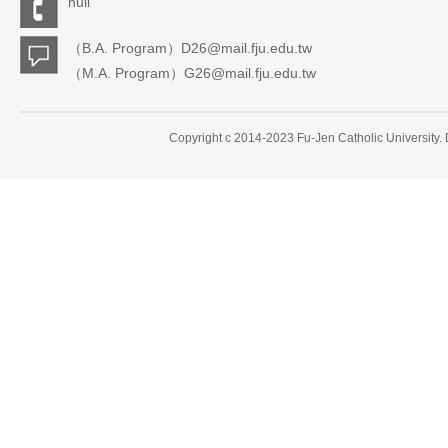
null
（B.A. Program）D26@mail.fju.edu.tw
（M.A. Program）G26@mail.fju.edu.tw
Copyright c 2014-2023 Fu-Jen Catholic University.