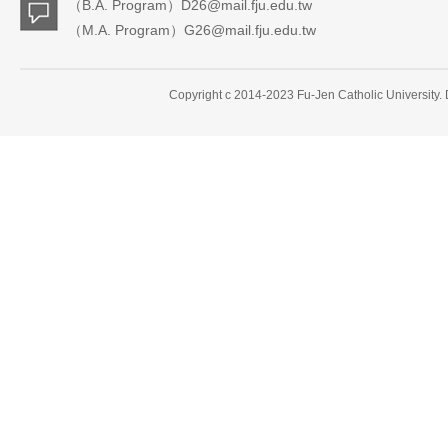
（B.A. Program）D26@mail.fju.edu.tw
（M.A. Program）G26@mail.fju.edu.tw
Copyright c 2014-2023 Fu-Jen Catholic University.