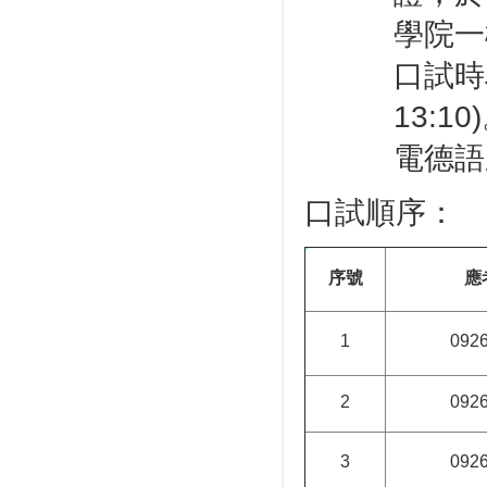
學院一
口試時
13:
電德語系
口試順序：
序號
應
1
092
2
092
3
092