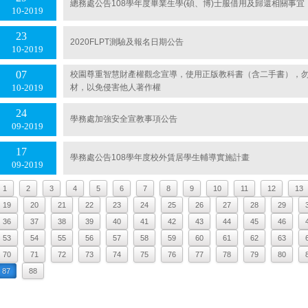
總務處公告108學年度畢業生學(碩、博)士服借用及歸還相關事宜
10
2019
23
2020FLPT測驗及報名日期公告
10
2019
07
校園尊重智慧財產權觀念宣導，使用正版教科書（含二手書），
材，以免侵害他人著作權
10
2019
24
學務處加強安全宣教事項公告
09
2019
17
學務處公告108學年度校外賃居學生輔導實施計畫
09
2019
1
2
3
4
5
6
7
8
9
10
11
12
13
19
20
21
22
23
24
25
26
27
28
29
36
37
38
39
40
41
42
43
44
45
46
53
54
55
56
57
58
59
60
61
62
63
70
71
72
73
74
75
76
77
78
79
80
87
88