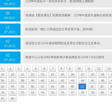
110學年度給大一新生家長影片，歡迎踴躍上網點閱
09
2021
09
衛保組【緊急通告】因應疫情嚴峻，110學年度新生健檢日程延後
09
2021
12
歡迎點閱『輔仁大學德語語文學系電子報』第46期!
07
2021
02
軍訓室公告110年暑假期間防疫及學生活動安全注意事項
07
2021
02
教發中心公告1092學期教學評量抽獎延至110年7月6日辦理
07
2021
1
2
3
4
5
6
7
8
9
10
11
12
13
19
20
21
22
23
24
25
26
27
28
29
36
37
38
39
40
41
42
43
44
45
46
53
54
55
56
57
58
59
60
61
62
63
6
70
71
72
73
74
75
76
77
78
79
80
87
88