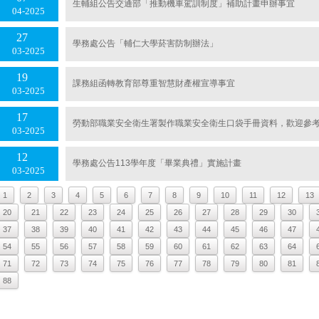
生輔組公告交通部「推動機車駕訓制度」補助計畫申辦事宜
04
2025
27
學務處公告「輔仁大學菸害防制辦法」
03
2025
19
課務組函轉教育部尊重智慧財產權宣導事宜
03
2025
17
勞動部職業安全衛生署製作職業安全衛生口袋手冊資料，歡迎參
03
2025
12
學務處公告113學年度「畢業典禮」實施計畫
03
2025
1
2
3
4
5
6
7
8
9
10
11
12
13
20
21
22
23
24
25
26
27
28
29
30
37
38
39
40
41
42
43
44
45
46
47
54
55
56
57
58
59
60
61
62
63
64
71
72
73
74
75
76
77
78
79
80
81
88