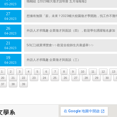
職輔組【2023輔大徵才說明會 五月場報報】
05
2023
27
想擁有無限「薪」未來？2023輔大校園徵才季開跑，找工作不難!!
04
2023
26
外語人才求職趣 企業徵才與面談（四），歡迎學生踴躍報名參加
04
2023
21
5/3(三)就業博覽會✨✨歡迎全校師生共襄盛舉✨✨
04
2023
19
外語人才求職趣 企業徵才與面談（三）
04
2023
1
2
3
4
5
6
7
8
9
10
11
12
13
20
21
22
23
24
25
26
27
28
29
30
37
38
39