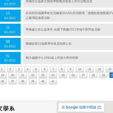
美國在台協會主辦留學暨職涯發展工作坊活動訊息
04
2021
15
科技部與德國學術交流總署(DAAD)共同辦理「德國創新挑戰賽(Falling 
之臺灣區徵選活動
04
2021
31
學務處公告公益青年-送愛下鄉趣2021年端午慰問金活動
03
2021
08
職輔組第15屆產學特派員招募公告
03
2021
02
輔大偏鄉中心1092線上伴讀大學伴招募
02
2021
1
2
3
4
5
6
7
8
9
10
11
12
13
19
20
21
22
23
24
25
26
27
28
29
36
37
38
39
40
41