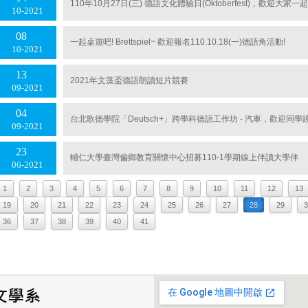
110年10月27日(三) 德語文化體驗日(Oktoberfest)，歡迎大
10
2021
08
一起桌遊吧! Brettspiel~ 歡迎報名110.10.18(一)德語角活動!
10
2021
13
2021年文藻盃德語朗讀短片競賽
09
2021
04
台北歌德學院「Deutsch+」跨學科德語工作坊 - 汽車，歡迎同學
09
2021
23
輔仁大學臺灣偏鄉教育關懷中心招募110-1學期線上伴讀大學伴
06
2021
1
2
3
4
5
6
7
8
9
10
11
12
13
19
20
21
22
23
24
25
26
27
28
29
3
36
37
38
39
40
41