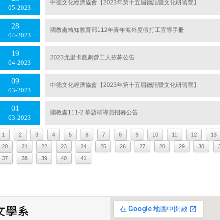
中德文化經濟協會【2023年第十五屆德語暨文化研習營】
05
2023
28
國教處轉知教育部112年青年海外度假打工宣導手冊
04
2023
19
2023尤里卡戲劇營工人招募公告
04
2023
09
中德文化經濟協會【2023年第十五屆德語暨文化研習營】
03
2023
01
國教處111-2 華語輔導員招募公告
03
2023
1
2
3
4
5
6
7
8
9
10
11
12
13
20
21
22
23
24
25
26
27
28
29
30
37
38
39
40
41