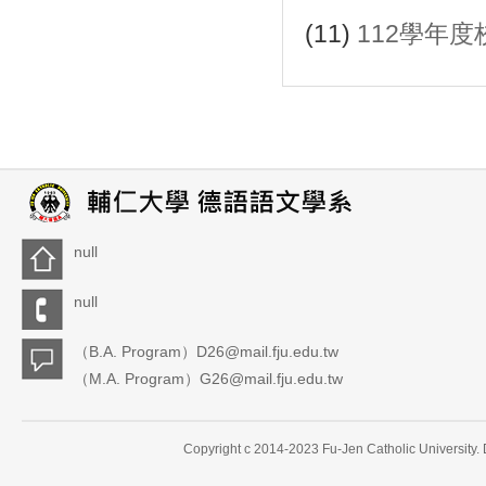
(11)
112學年
null
null
（B.A. Program）D26@mail.fju.edu.tw
（M.A. Program）G26@mail.fju.edu.tw
Copyright c 2014-2023 Fu-Jen Catholic University.